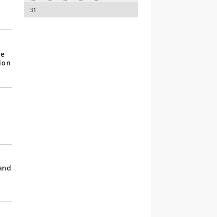
31
ve
ion
 and