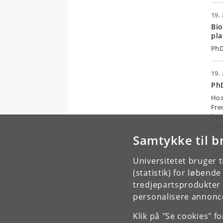
19. 
Bio
pla
PhD
19. 
PhD
Hos
Fre
hos
Eur
Samtykke til b
20.
Universitetet bruger 
SDG
(statistik) for løbend
Are
tredjepartsprodukter t
personalisere annonce
«
Klik på "Se cookies" f