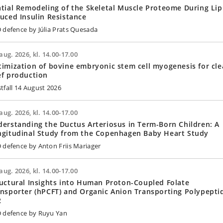
tial Remodeling of the Skeletal Muscle Proteome During Lip
uced Insulin Resistance
 defence by Júlia Prats Quesada
aug. 2026, kl. 14.00-17.00
imization of bovine embryonic stem cell myogenesis for cl
f production
tfall 14 August 2026
aug. 2026, kl. 14.00-17.00
erstanding the Ductus Arteriosus in Term-Born Children: A
ngitudinal Study from the Copenhagen Baby Heart Study
 defence by Anton Friis Mariager
aug. 2026, kl. 14.00-17.00
uctural Insights into Human Proton-Coupled Folate
nsporter (hPCFT) and Organic Anion Transporting Polypepti
2
 defence by Ruyu Yan