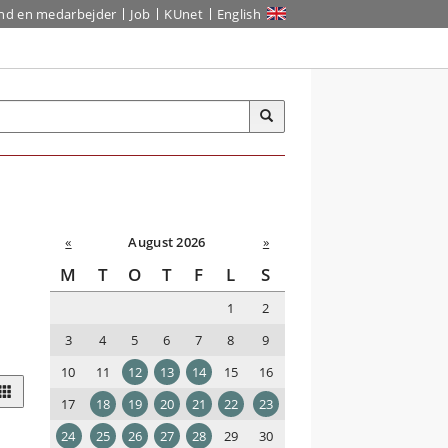
ind en medarbejder
Job
KUnet
English
«
August 2026
»
M
T
O
T
F
L
S
1
2
3
4
5
6
7
8
9
10
11
12
13
14
15
16
17
18
19
20
21
22
23
24
25
26
27
28
29
30