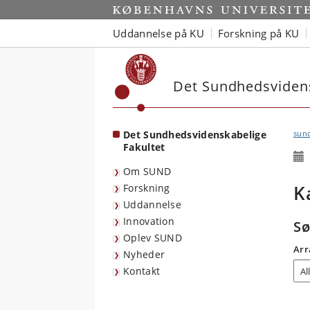
Start
Uddannelse på KU
Forskning på KU
Det Sundhedsvidens
Det Sundhedsvidenskabelige
sun
Fakultet
Om SUND
K
Forskning
Uddannelse
Innovation
Sø
Oplev SUND
Arr
Nyheder
Kontakt