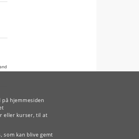
 and
rd på hjemmesiden
et
ller kurser, til at
es, som kan blive gemt