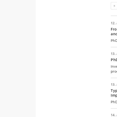
«
12. 
Fro
and
PhD
13. 
PhD
Inv
pro
13. 
Typ
Im
PhD
14. 