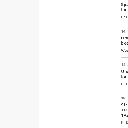
Spa
Ind
PhD
14. 
Opt
bee
Wes
14. 
Und
Lo
PhD
18. 
Str
Tra
1A
PhD