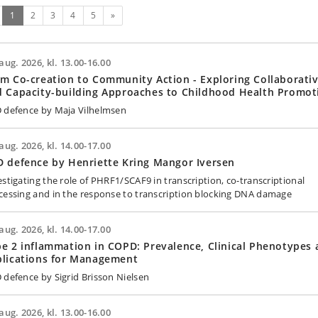
(nuværende)
Næste
1
2
3
4
5
»
aug. 2026, kl. 13.00-16.00
m Co-creation to Community Action - Exploring Collaborati
 Capacity-building Approaches to Childhood Health Promot
 defence by Maja Vilhelmsen
aug. 2026, kl. 14.00-17.00
 defence by Henriette Kring Mangor Iversen
estigating the role of PHRF1/SCAF9 in transcription, co-transcriptional
cessing and in the response to transcription blocking DNA damage
aug. 2026, kl. 14.00-17.00
e 2 inflammation in COPD: Prevalence, Clinical Phenotypes
plications for Management
 defence by Sigrid Brisson Nielsen
aug. 2026, kl. 13.00-16.00