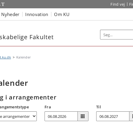
Find vej
F
Nyheder
Innovation
Om KU
kabelige Fakultet
d.ku.dk
Kalender
alender
g i arrangementer
angementstype
Fra
Til