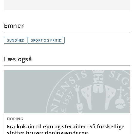
Emner
SUNDHED
SPORT OG FRITID
Læs også
DOPING
Fra kokain til epo og steroider: Så forskellige
stoffer bruger dopingsynderne