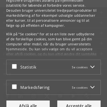
registrere brugernes adfærd på hjemmesiden
(statistik) for løbende at forbedre vores service.
Desuden bruger universitetet tredjepartsprodukter til
KØBENHAVNS UNIVERSITET
markedsføring af for eksempel udvalgte uddannelser
eller kurser, til at personalisere annoncer og til at
KONTAKT
følge op på effekten af kampagner.
SERVICES
Klik på "Se cookies" for at se en liste over udbyderne
af de forskellige cookies, som kan blive gemt på din
FOR STUDERENDE OG ANSATTE
computer eller mobil, når du bruger universitetets
hjemmeside. Du kan selv vælge om du vil acceptere
JOB OG KARRIERE
eller afslå cookies, og du kan altid ændre dit samtykke
under
Cookie- og privatlivspolitik
som du finder i
NØDSITUATIONER
bunden af hver side.
Acceptér eller afslå
Statistik
Se cookies
Googles privatlivspolitik
WEB
MØD KU PÅ
Acceptér eller afslå
Markedsføring
Se cookies
Afslå alle
Acceptér alle