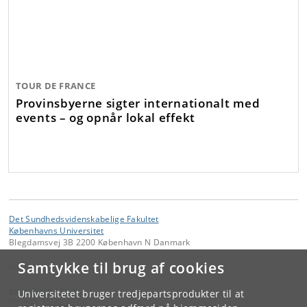
TOUR DE FRANCE
Provinsbyerne sigter internationalt med
events – og opnår lokal effekt
Det Sundhedsvidenskabelige Fakultet
Københavns Universitet
Blegdamsvej 3B 2200 København N Danmark
Samtykke til brug af cookies
Kontakt:
email
@
sund
.
ku
.
dk
Universitetet bruger tredjepartsprodukter til at
Tlf:
+45 35 32 79 00