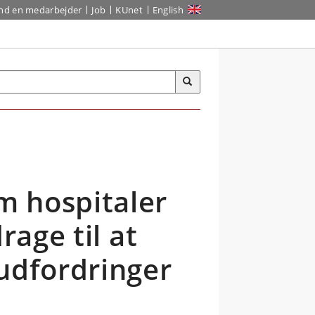
ind en medarbejder
Job
KUnet
English
m hospitaler
rage til at
udfordringer