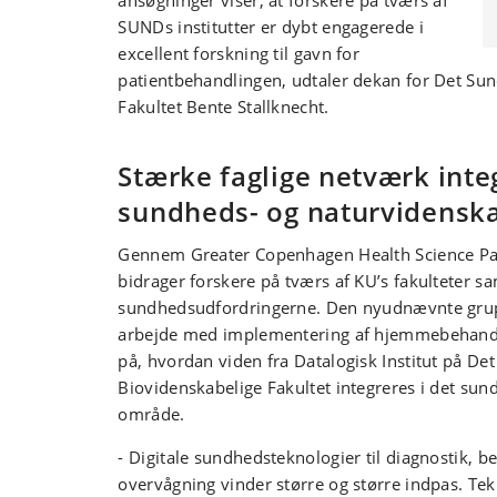
ansøgninger viser, at forskere på tværs af
SUNDs institutter er dybt engagerede i
excellent forskning til gavn for
patientbehandlingen, udtaler dekan for Det Su
Fakultet Bente Stallknecht.
Stærke faglige netværk inte
sundheds- og naturvidensk
Gennem Greater Copenhagen Health Science Pa
bidrager forskere på tværs af KU’s fakulteter sa
sundhedsudfordringerne. Den nyudnævnte grup
arbejde med implementering af hjemmebehandl
på, hvordan viden fra Datalogisk Institut på Det
Biovidenskabelige Fakultet integreres i det su
område.
- Digitale sundhedsteknologier til diagnostik, b
overvågning vinder større og større indpas. Te