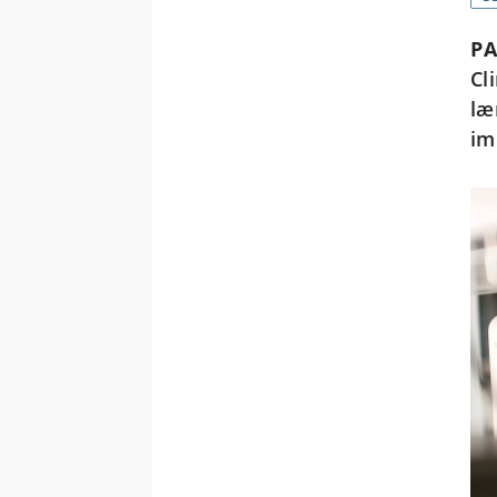
P
Cl
læ
im