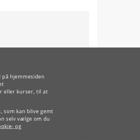
rsitet
 and Gene
klinisk professor
 Universitet
TU
ication in
tal og klinisk
 Københavns
rd på hjemmesiden
et
ovo Nordisk
ller kurser, til at
earch, Københavns
atment and Care
es, som kan blive gemt
an selv vælge om du
nds Hospital og
okie- og
hedsvidenskab,
Kontakt: