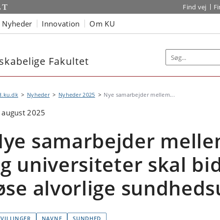
Find vej
F
Nyheder
Innovation
Om KU
kabelige Fakultet
d.ku.dk
Nyheder
Nyheder 2025
Nye samarbejder mellem...
 august 2025
ye samarbejder melle
g universiteter skal bid
øse alvorlige sundheds
EVILLINGER
NAVNE
SUNDHED