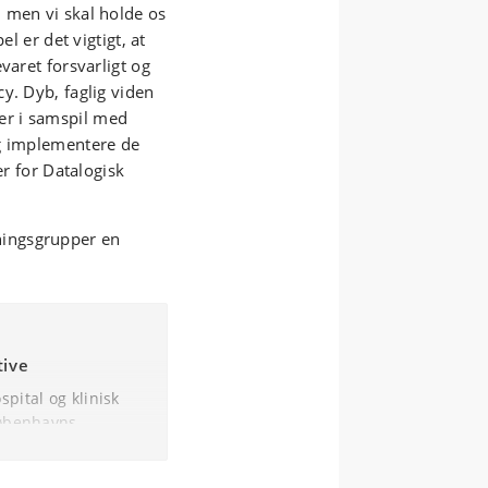
 men vi skal holde os
l er det vigtigt, at
varet forsvarligt og
y. Dyb, faglig viden
er i samspil med
og implementere de
er for Datalogisk
ingsgrupper en
tive
spital og klinisk
 Københavns
D ELLER UD
r ved Institut for