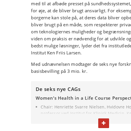
med til at afbøde presset på sundhedssystemet,
for øje, at de bliver brugt ansvarligt. For eksempe
borgerne kan stole på, at deres data bliver opbe
bliver brugt på en måde, som respekterer privac
om teknologiernes muligheder og begrænsning
viden om praksis er nødvendig for at udvikle 
bedst mulige løsninger, lyder det fra institutled
Institut Ken Friis Larsen.
Med udnævnelsen modtager de seks nye forskn
basisbevilling på 3 mio. kr.
De seks nye CAGs
Women’s Health in a Life Course Perspec
Chair: Henriette Svarre Nielsen, Hvidovre Ho
professor ved Institut for Klinisk Medicin,
Universitet
FOLD TEKST IN
Vice Chair: Majken Karoline Jensen, professo