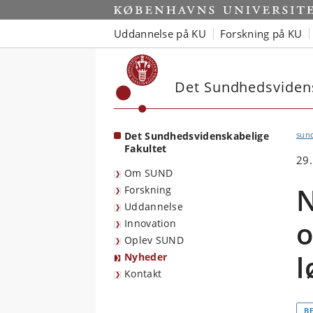
Start
Uddannelse på KU
Forskning på KU
Det Sundhedsvidens
Det Sundhedsvidenskabelige
sun
Fakultet
29.
Om SUND
N
Forskning
Uddannelse
o
Innovation
Oplev SUND
l
Nyheder
Kontakt
B