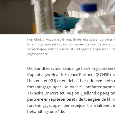
I en Clinical Academic Group flyder eksisterende viden fr
forskning, innovation, uddannelses- og kompetenceudvik
samarbejde, samtidig med at deltagerne inspirerer hin
dagsordener.
Det sundhedsvidenskabelige forskningspartner
Copenhagen Health Science Partners (GCHSP),
Universitet (KU) er en del af, har udnævnt seks
forskningsgrupper. Ud over KU omfatter partn
Tekniske Universitet, Region Sjælland og Regio
partnere er repræsenteret i de tværgående kli
forskningsgrupper, der arbejder translationelt 
behandlingsområde.