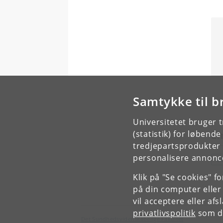
Samtykke til b
Universitetet bruger 
(statistik) for løbend
E
tredjepartsprodukter t
personalisere annonce
B
Klik på "Se cookies" f
på din computer eller
vil acceptere eller af
privatlivspolitik
som du
Det Sundhedsvidenskabelige Fakultet