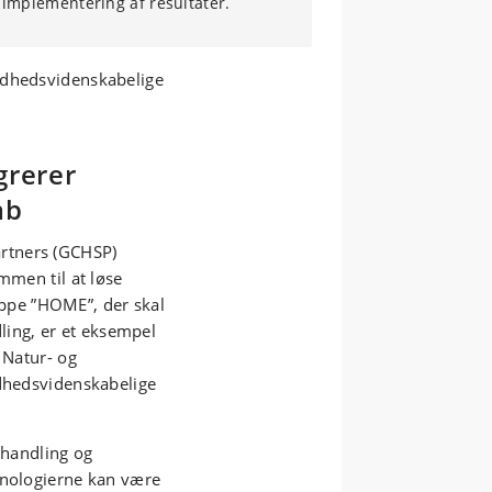
implementering af resultater.
ndhedsvidenskabelige
grerer
ab
rtners (GCHSP)
mmen til at løse
pe ”HOME”, der skal
ing, er et eksempel
 Natur- og
ndhedsvidenskabelige
ehandling og
knologierne kan være