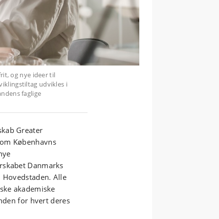
it, og nye ideer til
lingstiltag udvikles i
andens faglige
skab Greater
 som Københavns
 nye
erskabet Danmarks
n Hovedstaden. Alle
niske akademiske
inden for hvert deres