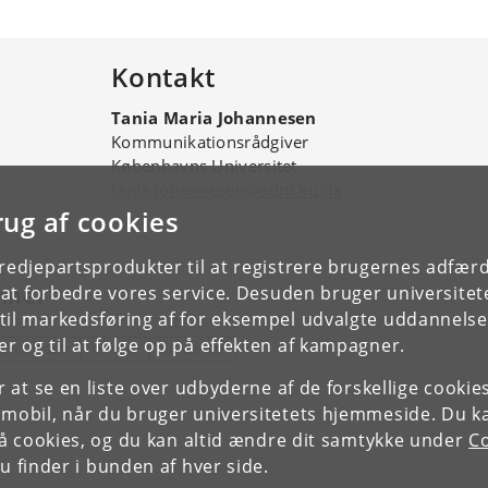
Folkesundhedsvidenskab, Københavns Unive
Accelerating Clinical Integration of Cell
Therapies
Kontakt
Chair: Inge Marie Svane, Herlev Hospital og 
ved Institut for Klinisk Medicin, Københavns
Tania Maria Johannesen
Vice Chair: Sine Reker Hadrup, professor D
Kommunikationsrådgiver
Københavns Universitet
Precision Medicine and Prognostic Stratif
tania.johannesen@adm.ku.dk
Inflammatory Bowel Disease
rug af cookies
Chair: Johan Michael Burisch, Hvidovre Hospi
professor ved Institut for Klinisk Medicin,
tredjepartsprodukter til at registrere brugernes adfæ
Universitet
e at forbedre vores service. Desuden bruger universitet
mner
Vice Chair: Torben Hansen, professor ved N
il markedsføring af for eksempel udvalgte uddannelser e
Foundation Center for Basic Metabolic Res
r og til at følge op på effekten af kampagner.
Universitet
EVILLINGER
NAVNE
SUNDHED
Digital Phenotyping for Home-based Tre
or at se en liste over udbyderne af de forskellige cooki
Chair: Jakob Eyvind Bardram, professor DTU
 mobil, når du bruger universitetets hjemmeside. Du k
Vice Chair: Thea Kølsen Fischer, Nordsjælla
slå cookies, og du kan altid ændre dit samtykke under
Co
klinisk professor ved Institut for Folkesund
 finder i bunden af hver side.
Københavns Universitet