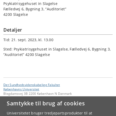
Psykiatrisygehuset in Slagelse
Fælledvej 6, Bygning 3, “Auditoriet”
4200 Slagelse
Detaljer
Tid: 21. sept. 2023, kl. 13.00
Sted: Psykiatrisygehuset in Slagelse, Fælledvej 6, Bygning 3,
“Auditoriet” 4200 Slagelse
Det Sundhedsvidenskabelige Fakultet
Københavns Universitet
Blegdamsvej 3B 2200 København N Danmark
Samtykke til brug af cookies
Kontakt:
email
@
sund
.
ku
.
dk
Universitetet bruger tredjepartsprodukter til at