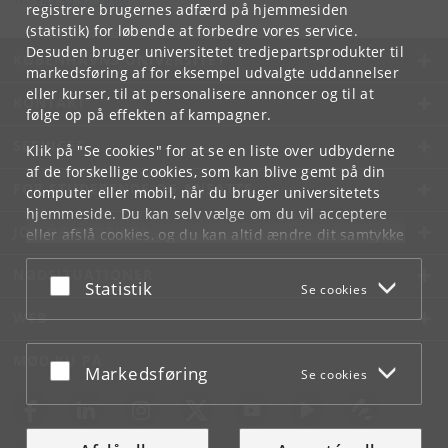
Tlf:
+45 35 32 79 00
registrere brugernes adfærd på hjemmesiden
(statistik) for løbende at forbedre vores service.
Desuden bruger universitetet tredjepartsprodukter til
KØBENHAVNS UNIVERSITET
markedsføring af for eksempel udvalgte uddannelser
eller kurser, til at personalisere annoncer og til at
KONTAKT
følge op på effekten af kampagner.
SERVICES
Klik på "Se cookies" for at se en liste over udbyderne
af de forskellige cookies, som kan blive gemt på din
FOR STUDERENDE OG ANSATTE
computer eller mobil, når du bruger universitetets
hjemmeside. Du kan selv vælge om du vil acceptere
JOB OG KARRIERE
eller afslå cookies, og du kan altid ændre dit samtykke
under
Cookie- og privatlivspolitik
som du finder i
NØDSITUATIONER
bunden af hver side.
Acceptér eller afslå
Statistik
Se cookies
Googles privatlivspolitik
WEB
MØD KU PÅ
Acceptér eller afslå
Markedsføring
Se cookies