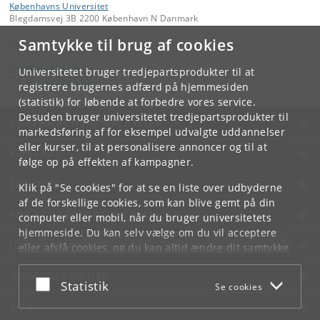
Københavns Universitet
Blegdamsvej 3B 2200 København N Danmark
Samtykke til brug af cookies
Kontakt:
email
@
sund
.
ku
.
dk
Universitetet bruger tredjepartsprodukter til at
Tlf:
+45 35 32 79 00
registrere brugernes adfærd på hjemmesiden
(statistik) for løbende at forbedre vores service.
Desuden bruger universitetet tredjepartsprodukter til
KØBENHAVNS UNIVERSITET
markedsføring af for eksempel udvalgte uddannelser
eller kurser, til at personalisere annoncer og til at
KONTAKT
følge op på effekten af kampagner.
SERVICES
Klik på "Se cookies" for at se en liste over udbyderne
af de forskellige cookies, som kan blive gemt på din
FOR STUDERENDE OG ANSATTE
computer eller mobil, når du bruger universitetets
hjemmeside. Du kan selv vælge om du vil acceptere
JOB OG KARRIERE
eller afslå cookies, og du kan altid ændre dit samtykke
under
Cookie- og privatlivspolitik
som du finder i
NØDSITUATIONER
bunden af hver side.
Acceptér eller afslå
Statistik
Se cookies
Googles privatlivspolitik
WEB