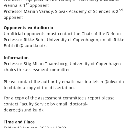
st
Vienna is 1
opponent
nd
Professor Marián Várady, Slovak Academy of Sciences is 2
opponent
Opponents ex Auditorio
Unofficial opponents must contact the Chair of the Defence
Professor Rikke Buhl, University of Copenhagen, email: Rikke
Buhl rib@sund.ku.dk.
Information
Professor Stig Milan Thamsborg, University of Copenhagen
chairs the assessment committee
Please contact the author by email: martin.nielsen@uky.edu
to obtain a copy of the dissertation.
For a copy of the assessment committee’s report please
contact Faculty Service by email: doctoral-
degree@sund.ku.dk.
Time and Place
Friday 13 January 2023 at 13:00