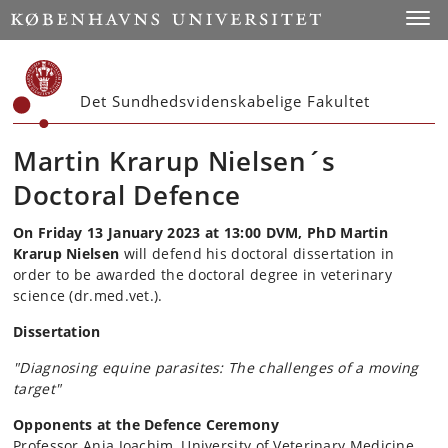
Start
Toggl
Det Sundhedsvidenskabelige Fakultet
Martin Krarup Nielsen´s
Doctoral Defence
On
Friday 13 January 2023 at 13:00 DVM, PhD Martin
Krarup Nielsen
will defend his doctoral dissertation in
order to be awarded the doctoral degree in veterinary
science (dr.med.vet.).
Dissertation
"Diagnosing equine parasites: The challenges of a moving
target"
Opponents at the Defence Ceremony
Professor Anja Joachim, University of Veterinary Medicine,