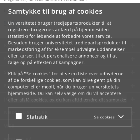
Samtykke til brug af cookies
Kontakt:
email
@
sund
.
ku
.
dk
Universitetet bruger tredjepartsprodukter til at
Tlf:
+45 35 32 79 00
registrere brugernes adfærd på hjemmesiden
(statistik) for løbende at forbedre vores service.
Desuden bruger universitetet tredjepartsprodukter til
KØBENHAVNS UNIVERSITET
markedsføring af for eksempel udvalgte uddannelser
eller kurser, til at personalisere annoncer og til at
KONTAKT
følge op på effekten af kampagner.
SERVICES
Klik på "Se cookies" for at se en liste over udbyderne
af de forskellige cookies, som kan blive gemt på din
FOR STUDERENDE OG ANSATTE
computer eller mobil, når du bruger universitetets
hjemmeside. Du kan selv vælge om du vil acceptere
JOB OG KARRIERE
eller afslå cookies, og du kan altid ændre dit samtykke
under
Cookie- og privatlivspolitik
som du finder i
NØDSITUATIONER
bunden af hver side.
Acceptér eller afslå
Statistik
Se cookies
Googles privatlivspolitik
WEB
MØD KU PÅ