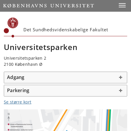
Start
Toggl
Det Sundhedsvidenskabelige Fakultet
Universitetsparken
Universitetsparken 2
2100 København Ø
Adgang
Parkering
Se større kort