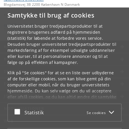
Blegdamsvej 3B 2200 København N Danmark
Samtykke til brug af cookies
Kontakt:
email
@
sund
.
ku
.
dk
Universitetet bruger tredjepartsprodukter til at
Tlf:
+45 35 32 79 00
registrere brugernes adfærd på hjemmesiden
(statistik) for løbende at forbedre vores service.
Desuden bruger universitetet tredjepartsprodukter til
KØBENHAVNS UNIVERSITET
markedsføring af for eksempel udvalgte uddannelser
eller kurser, til at personalisere annoncer og til at
KONTAKT
følge op på effekten af kampagner.
SERVICES
Klik på "Se cookies" for at se en liste over udbyderne
af de forskellige cookies, som kan blive gemt på din
FOR STUDERENDE OG ANSATTE
computer eller mobil, når du bruger universitetets
hjemmeside. Du kan selv vælge om du vil acceptere
JOB OG KARRIERE
eller afslå cookies, og du kan altid ændre dit samtykke
under
Cookie- og privatlivspolitik
som du finder i
NØDSITUATIONER
bunden af hver side.
Acceptér eller afslå
Statistik
Se cookies
Googles privatlivspolitik
WEB