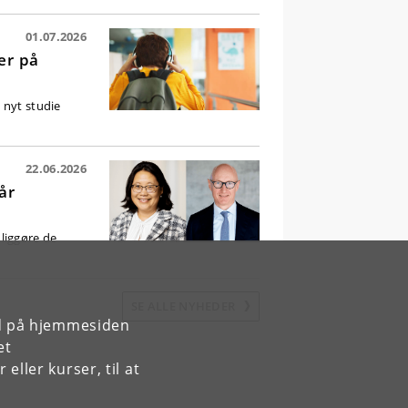
01.07.2026
er på
 nyt studie
22.06.2026
år
liggøre de
SE ALLE NYHEDER
rd på hjemmesiden
et
ller kurser, til at