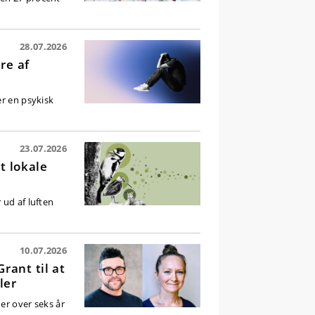
28.07.2026
re af
er en psykisk
23.07.2026
t lokale
 ud af luften
10.07.2026
rant til at
ler
er over seks år