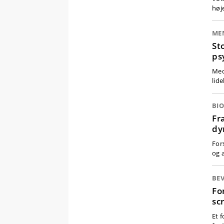
høj
ME
St
ps
Med
lide
BIO
Fr
dy
For
og 
BEV
Fo
sc
Et 