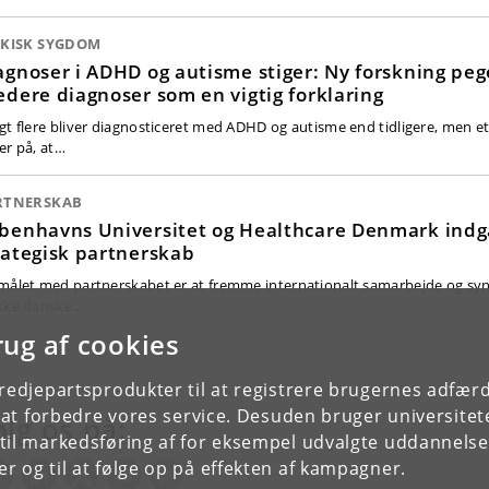
YKISK SYGDOM
agnoser i ADHD og autisme stiger: Ny forskning peg
edere diagnoser som en vigtig forklaring
gt flere bliver diagnosticeret med ADHD og autisme end tidligere, men et
er på, at…
RTNERSKAB
benhavns Universitet og Healthcare Denmark indg
rategisk partnerskab
målet med partnerskabet er at fremme internationalt samarbejde og syn
kke danske…
rug af cookies
tredjepartsprodukter til at registrere brugernes adfæ
e at forbedre vores service. Desuden bruger universitet
ølg os på:
il markedsføring af for eksempel udvalgte uddannelser e
r og til at følge op på effekten af kampagner.