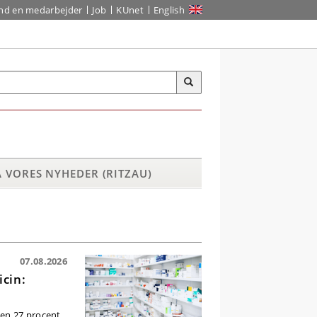
ind en medarbejder
Job
KUnet
English
 VORES NYHEDER (RITZAU)
07.08.2026
cin:
 en 27 procent