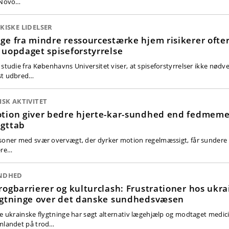
 Novo…
KISKE LIDELSER
ge fra mindre ressourcestærke hjem risikerer ofte
 uopdaget spiseforstyrrelse
 studie fra Københavns Universitet viser, at spiseforstyrrelser ikke nødve
t udbred…
ISK AKTIVITET
tion giver bedre hjerte-kar-sundhed end fedmemed
gttab
soner med svær overvægt, der dyrker motion regelmæssigt, får sundere
ere…
NDHED
rogbarrierer og kulturclash: Frustrationer hos ukr
ygtninge over det danske sundhedsvæsen
re ukrainske flygtninge har søgt alternativ lægehjælp og modtaget medici
mlandet på trod…