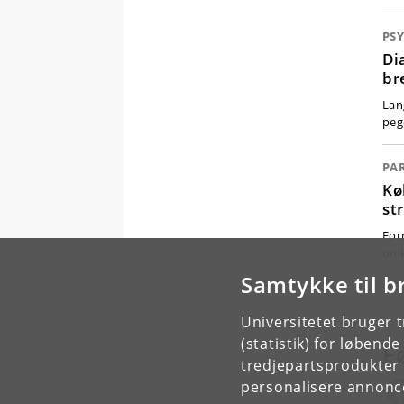
PS
Di
br
Lan
peg
PA
Kø
st
For
uni
Samtykke til b
Universitetet bruger 
(statistik) for løbend
F
tredjepartsprodukter t
personalisere annonce