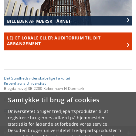
BILLEDER AF MÆRSK TÅRNET
LEJ ET LOKALE ELLER AUDITORIUM TIL DIT
ARRANGEMENT
Det Sundhedsvidenskabelige Fakultet
Københavns Universitet
Blegdamsvej 3B 2200 København N Danmark
Samtykke til brug af cookies
Kontakt:
email
@
sund
.
ku
.
dk
Universitetet bruger tredjepartsprodukter til at
Tlf:
+45 35 32 79 00
registrere brugernes adfærd på hjemmesiden
(statistik) for løbende at forbedre vores service.
Desuden bruger universitetet tredjepartsprodukter til
KØBENHAVNS UNIVERSITET