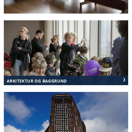
UDSIGT FRA MÆRSK TÅRNET
Udsigten på 15. etage er åben for offentlig
adgang hverdage kl. 08-17.
Udsigten er lukket 20. august, 24. august fra kl.
12, 25. august og 4. september 2026.
ARKITEKTUR OG BAGGRUND