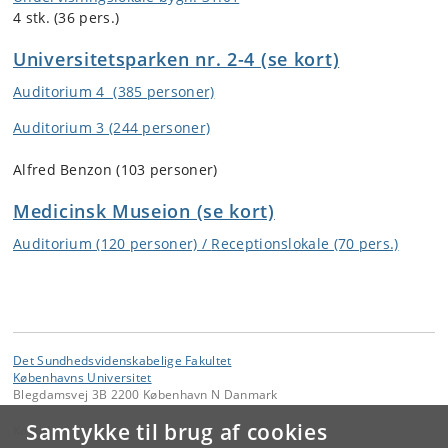
4 stk. (36 pers.)
Universitetsparken nr. 2-4 (se kort)
Auditorium 4 (385 personer)
Auditorium 3 (244 personer)
Alfred Benzon (103 personer)
Medicinsk Museion (se kort)
Auditorium (120 personer) /
Receptionslokale (70 pers.)
Det Sundhedsvidenskabelige Fakultet
Københavns Universitet
Blegdamsvej 3B 2200 København N Danmark
Samtykke til brug af cookies
Kontakt: