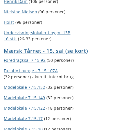
Henrik Dam
(106 personer)
Nielsine Nielsen
(96 personer)
Holst
(96 personer)
Undervisningslokaler i bygn. 13B
16 stk.
(26-33 personer)
Mærsk Tårnet - 15. sal (se kort)
Foredragssal 7.15.92
(50 personer)
Faculty Lounge - 7.15.107A
(32 personer) - kun til internt brug
Mødelokale 7.15.152
(32 personer)
Mødelokale 7.15.149
(32 personer)
Mødelokale 7.15.122
(18 personer)
Mødelokale 7.15.17
(12 personer)
Mødelokale 7.15.10
(12 personer)