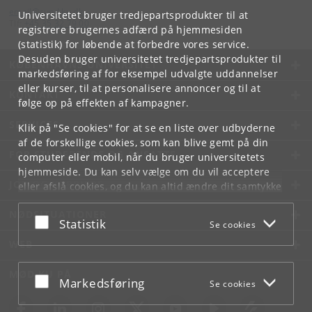
email
@
sund
.
ku
.
dk
Universitetet bruger tredjepartsprodukter til at
Tlf:
+45 35 32 79 00
registrere brugernes adfærd på hjemmesiden
(statistik) for løbende at forbedre vores service.
Desuden bruger universitetet tredjepartsprodukter til
KØBENHAVNS UNIVERSITET
markedsføring af for eksempel udvalgte uddannelser
eller kurser, til at personalisere annoncer og til at
KONTAKT
følge op på effekten af kampagner.
SERVICES
Klik på "Se cookies" for at se en liste over udbyderne
af de forskellige cookies, som kan blive gemt på din
FOR STUDERENDE OG ANSATTE
computer eller mobil, når du bruger universitetets
hjemmeside. Du kan selv vælge om du vil acceptere
JOB OG KARRIERE
eller afslå cookies, og du kan altid ændre dit samtykke
under
Cookie- og privatlivspolitik
som du finder i
NØDSITUATIONER
bunden af hver side.
Acceptér eller afslå
Statistik
Se cookies
Googles privatlivspolitik
WEB
MØD KU PÅ
Acceptér eller afslå
Markedsføring
Se cookies