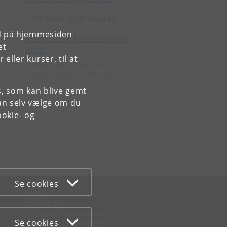
Alfred Benzon (103 personer)
rd på hjemmesiden
Medicinsk Museion (se
et
kort)
ller kurser, til at
Auditorium (120 personer)
/
Receptionslokale (70 pers.)
es, som kan blive gemt
an selv vælge om du
okie- og
Kontakt:
email
@
sund
.
ku
.
dk
Tlf:
+45 35 32 79 00
Se cookies
WEB
Om websitet
Cookies og privatlivspolitik
Se cookies
Tilgængelighedserklæring