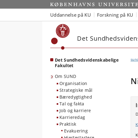
Start
Uddannelse på KU
Forskning på KU
Det Sundhedsvidens
Det Sundhedsvidenskabelige
sun
Fakultet
Om SUND
N
Organisation
Strategiske mål
Bæredygtighed
Tal og fakta
Job og karriere
D
Karrieredag
Praktisk
K
Evakuering
K
Hjertestartere