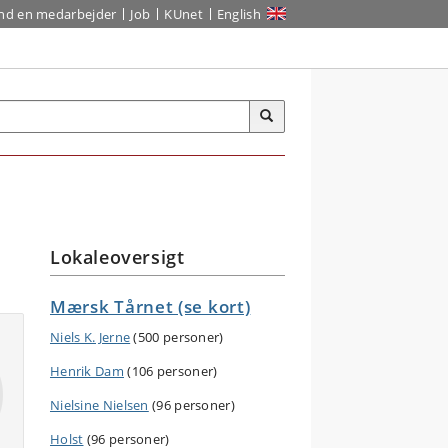
ind en medarbejder
Job
KUnet
English
Lokaleoversigt
Mærsk Tårnet (se kort)
Niels K. Jerne
(500 personer)
Henrik Dam
(106 personer)
Nielsine Nielsen
(96 personer)
Holst
(96 personer)