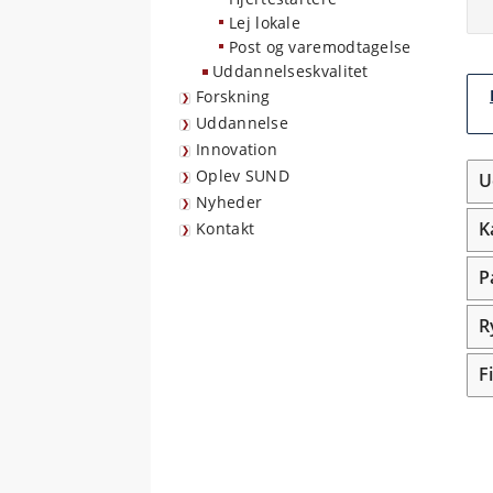
Lej lokale
Post og varemodtagelse
Uddannelseskvalitet
Forskning
Uddannelse
Innovation
Oplev SUND
U
Nyheder
K
Kontakt
P
R
F