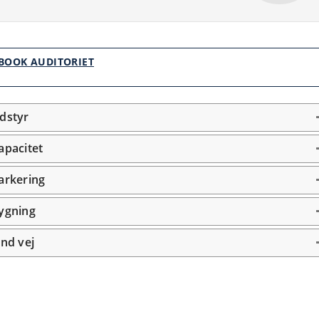
BOOK AUDITORIET
dstyr
apacitet
arkering
ygning
ind vej