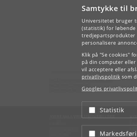
Samtykke til b
Universitetet bruger 
(statistik) for løbend
tredjepartsprodukter t
personalisere annonce
Klik på "Se cookies" f
på din computer eller
vil acceptere eller af
privatlivspolitik
som du
Det Sundhedsvidenskabelige Fakultet
Københavns Universitet
Googles privatlivspoli
Blegdamsvej 3B 2200 København N Danmark
Statistik
Acceptér eller afslå
KØBENHAVNS UNIVERSITET
KO
Ledelse
Fin
Administration
Fin
Markedsfør
Acceptér eller afslå
Fakulteter
Kon