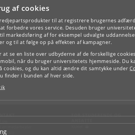
rug af cookies
tredjepartsprodukter til at registrere brugernes adfæ
e at forbedre vores service. Desuden bruger universitet
il markedsføring af for eksempel udvalgte uddannelser e
r og til at følge op på effekten af kampagner.
or at se en liste over udbyderne af de forskellige cooki
 mobil, når du bruger universitetets hjemmeside. Du k
slå cookies, og du kan altid ændre dit samtykke under
Co
 finder i bunden af hver side.
tik
NTAKT
FOR STUDERENDE OG
ANSATTE
d vej
KUnet
d en medarbejder
ing
takt KU